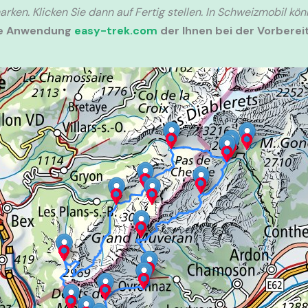
rken. Klicken Sie dann auf Fertig stellen. In Schweizmobil kö
ie Anwendung
easy-trek.com
der Ihnen bei der Vorbereit