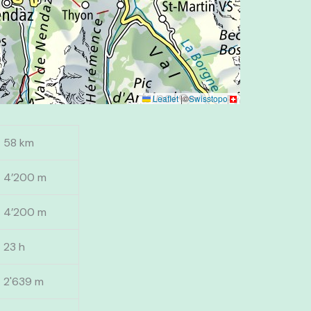
Leaflet
|
©
Swisstopo
58 km
4’200 m
4’200 m
23 h
2'639 m