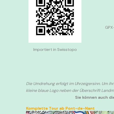
GPX-
Importiert in Swisstopo
Die Umdrehung erfolgt im Uhrzeigersinn. Um ihn
kleine blaue Logo neben der Überschrift Landma
Sie können auch d
Komplette Tour ab Pont-de-Nant