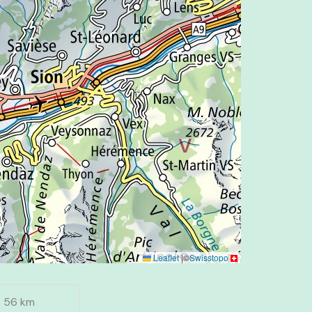
Leaflet
|
©
Swisstopo
56 km