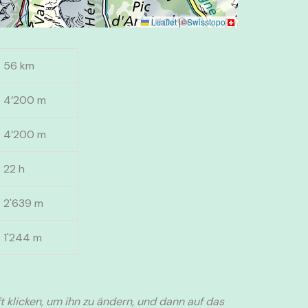
Leaflet
|
©
Swisstopo
56 km
4’200 m
4’200 m
22 h
2'639 m
1'244 m
t klicken, um ihn zu ändern, und dann auf das