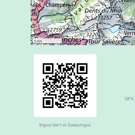
5 km
GPX-
Importiert in Swisstopo