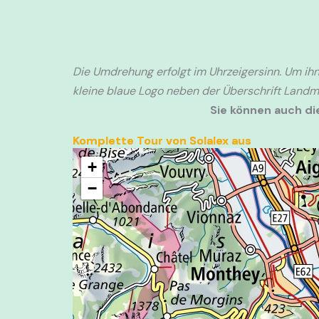
Die Umdrehung erfolgt im Uhrzeigersinn. Um ihn
kleine blaue Logo neben der Überschrift Landma
Sie können auch d
Komplette Tour von Solalex aus
+
−