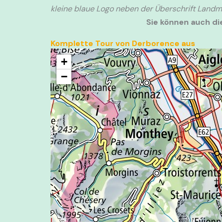
kleine blaue Logo neben der Überschrift Landma
Sie können auch d
Komplette Tour von Derborence aus
+
−