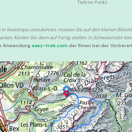
Tiefster Punkt
 in Swisstopo umzukehren, müssen Sie auf den kleinen Bleistif
rken. Klicken Sie dann auf Fertig stellen. In Schweizmobil kö
ie Anwendung
easy-trek.com
der Ihnen bei der Vorbereit