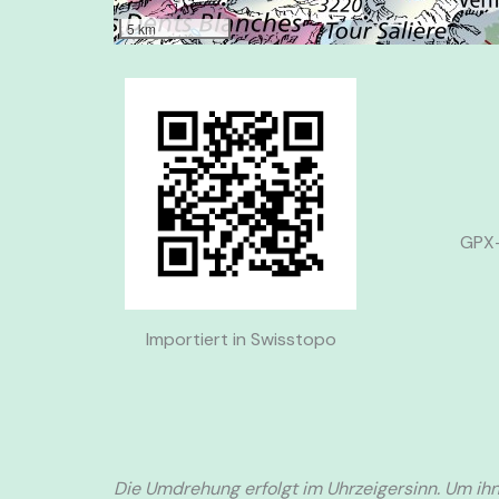
5 km
GPX-
Importiert in Swisstopo
Die Umdrehung erfolgt im Uhrzeigersinn. Um ihn