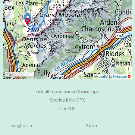
5 km
Leaflet
|
©
Swisstopo
Link all'importazione Swisstopo
Scarica il file GPX
File PDF
Lunghezza
24 km