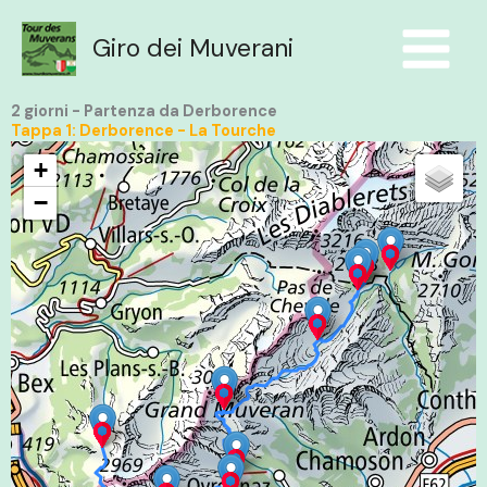
Aller
au
Giro dei Muverani
contenu
2 giorni - Partenza da Derborence
Tappa 1: Derborence - La Tourche
+
−