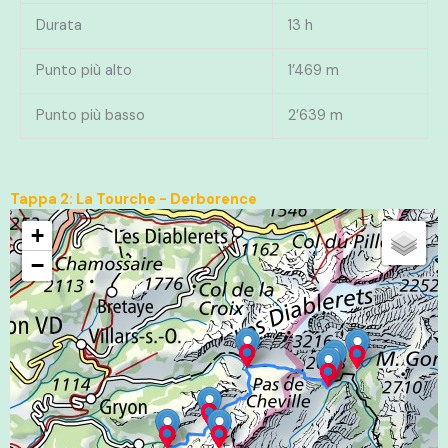
Durata
13 h
Punto più alto
1’469 m
Punto più basso
2’639 m
Tappa 2: La Tourche - Derborence
+
−