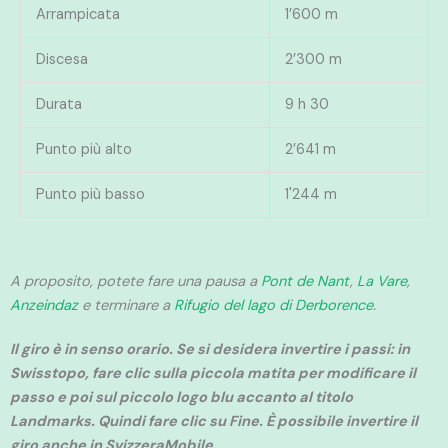
Arrampicata
1’600 m
Discesa
2’300 m
Durata
9 h 30
Punto più alto
2’641 m
Punto più basso
1'244 m
A proposito, potete fare una pausa a
Pont de Nant
,
La Vare
,
Anzeindaz
e terminare a
Rifugio del lago di Derborence
.
Il giro è in senso orario. Se si desidera invertire i passi: in
Swisstopo, fare clic sulla piccola matita per modificare il
passo e poi sul piccolo logo blu accanto al titolo
Landmarks. Quindi fare clic su Fine. È possibile invertire il
giro anche in SvizzeraMobile.