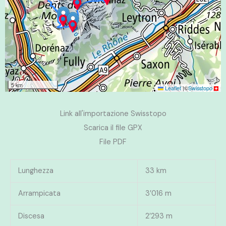
5 km
Leaflet
|
©
Swisstopo
Link all'importazione Swisstopo
Scarica il file GPX
File PDF
Lunghezza
33 km
Arrampicata
3’016 m
Discesa
2’293 m