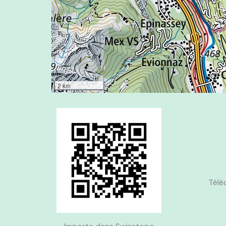
2 km
Télé