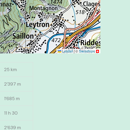
Leaflet
|
©
Swisstopo
25 km
2’397 m
1’685 m
11 h 30
2’639 m