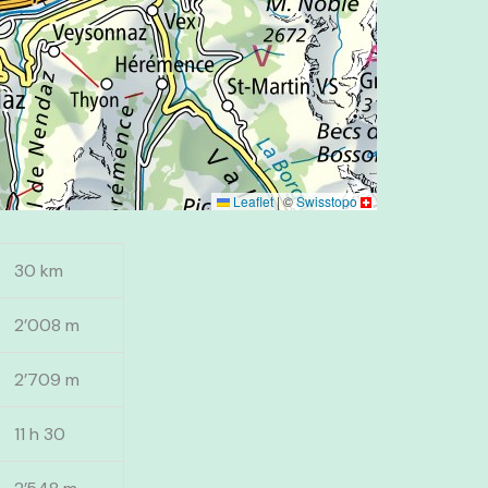
Leaflet
|
©
Swisstopo
30 km
2’008 m
2’709 m
11 h 30